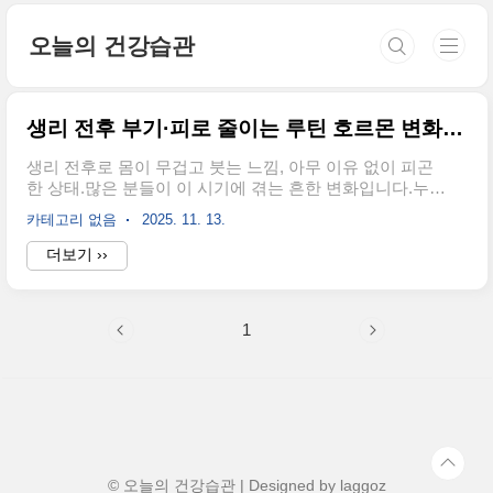
본문 바로가기
오늘의 건강습관
생리 전후 부기·피로 줄이는 루틴 호르몬 변화에 부드럽게 대응하는 방법
생리 전후로 몸이 무겁고 붓는 느낌, 아무 이유 없이 피곤
한 상태.많은 분들이 이 시기에 겪는 흔한 변화입니다.누군
가는 아침마다 손이 붓고, 누군가는 하루 종일 졸음과 무기
카테고리 없음
2025. 11. 13.
력 속에 있죠.호르몬 변화는 감정뿐 아니라 몸 전체 컨디션
에도 큰 영향을 미칩니다.하지만 미리 준비하고, 일상 속에
더보기 ››
서 가볍게 실천할 수 있는 루틴만으로도 그 변화를 훨씬 부
드럽게 받아들일 수 있습니다.생리 전후, 몸에 일어나는 변
화생리 전에는 프로게스테론이 증가하면서 체액이 저류되
1
고, 장운동이 느려집니다.이로 인해 복부 팽만감, 다리·얼
굴 부기, 변비 등이 나타나며 감정적으로도 불안정해지거
나 피로를 쉽게 느낄 수 있습니다.생리 후에는 다시 에스트
로겐이 증가하면서 서서히 회복되지만,이때도 몸의 에너
지 균형이 아직 완전히 돌아오지 않은 상..
© 오늘의 건강습관 | Designed by
laggoz