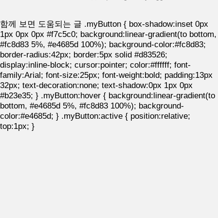
함께 보면 도움되는 글
.myButton { box-shadow:inset 0px
1px 0px 0px #f7c5c0; background:linear-gradient(to bottom,
#fc8d83 5%, #e4685d 100%); background-color:#fc8d83;
border-radius:42px; border:5px solid #d83526;
display:inline-block; cursor:pointer; color:#ffffff; font-
family:Arial; font-size:25px; font-weight:bold; padding:13px
32px; text-decoration:none; text-shadow:0px 1px 0px
#b23e35; } .myButton:hover { background:linear-gradient(to
bottom, #e4685d 5%, #fc8d83 100%); background-
color:#e4685d; } .myButton:active { position:relative;
top:1px; }