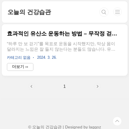
본문 바로가기
오늘의 건강습관
효과적인 유산소 운동하는 방법 – 무작정 걷는 것보다 이렇게만 하면 효과 UP!
“하루 만 보 걷기”를 목표로 운동을 시작했지만, 막상 몸이
달라지는 느낌은 잘 들지 않는다는 분들도 많습니다. 유산
소 운동은 단순히 시간만 채운다고 해서 효과가 극대화되
카테고리 없음
2024. 3. 26.
는 것이 아닙니다.오늘은 걷기, 러닝, 자전거 타기 같은 유
산소 운동의 효율을 높이는 방법을 정리해봅니다.운동 시
더보기 ››
간을 줄이면서도 지방 연소, 체력 향상, 컨디션 개선까지
챙기고 싶은 분들에게 도움이 될 수 있습니다.무조건 오래
걷는 게 정답은 아닙니다유산소 운동은 심폐 기능을 자극
1
하고, 지방을 에너지원으로 사용하는 운동입니다. 하지만
같은 시간 동안 걸어도 걷는 방식이나 운동 전후 상태에 따
라 효과는 크게 달라질 수 있습니다.특히 다음과 같은 경
우, 기대보다 낮은 효과를 경험하게 됩니다.항상 같은 속
도, 같은 루트만 걷는 경우식사 직후 ..
© 오늘의 건강습관 | Designed by
laggoz