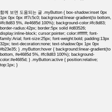
함께 보면 도움되는 글
.myButton { box-shadow:inset 0px
1px 0px 0px #f7c5c0; background:linear-gradient(to bottom,
#fc8d83 5%, #e4685d 100%); background-color:#fc8d83;
border-radius:42px; border:5px solid #d83526;
display:inline-block; cursor:pointer; color:#ffffff; font-
family:Arial; font-size:25px; font-weight:bold; padding:13px
32px; text-decoration:none; text-shadow:0px 1px 0px
#b23e35; } .myButton:hover { background:linear-gradient(to
bottom, #e4685d 5%, #fc8d83 100%); background-
color:#e4685d; } .myButton:active { position:relative;
top:1px; }