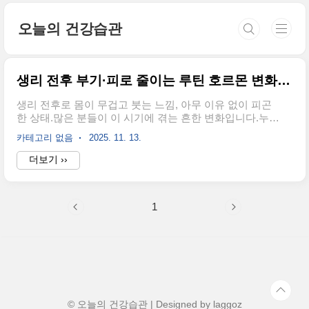
본문 바로가기
오늘의 건강습관
생리 전후 부기·피로 줄이는 루틴 호르몬 변화에 부드럽게 대응하는 방법
생리 전후로 몸이 무겁고 붓는 느낌, 아무 이유 없이 피곤
한 상태.많은 분들이 이 시기에 겪는 흔한 변화입니다.누군
가는 아침마다 손이 붓고, 누군가는 하루 종일 졸음과 무기
카테고리 없음
2025. 11. 13.
력 속에 있죠.호르몬 변화는 감정뿐 아니라 몸 전체 컨디션
에도 큰 영향을 미칩니다.하지만 미리 준비하고, 일상 속에
더보기 ››
서 가볍게 실천할 수 있는 루틴만으로도 그 변화를 훨씬 부
드럽게 받아들일 수 있습니다.생리 전후, 몸에 일어나는 변
화생리 전에는 프로게스테론이 증가하면서 체액이 저류되
1
고, 장운동이 느려집니다.이로 인해 복부 팽만감, 다리·얼
굴 부기, 변비 등이 나타나며 감정적으로도 불안정해지거
나 피로를 쉽게 느낄 수 있습니다.생리 후에는 다시 에스트
로겐이 증가하면서 서서히 회복되지만,이때도 몸의 에너
지 균형이 아직 완전히 돌아오지 않은 상..
© 오늘의 건강습관 | Designed by
laggoz