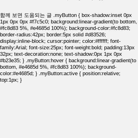
함께 보면 도움되는 글
.myButton { box-shadow:inset 0px
1px 0px 0px #f7c5c0; background:linear-gradient(to bottom,
#fc8d83 5%, #e4685d 100%); background-color:#fc8d83;
border-radius:42px; border:5px solid #d83526;
display:inline-block; cursor:pointer; color:#ffffff; font-
family:Arial; font-size:25px; font-weight:bold; padding:13px
32px; text-decoration:none; text-shadow:0px 1px 0px
#b23e35; } .myButton:hover { background:linear-gradient(to
bottom, #e4685d 5%, #fc8d83 100%); background-
color:#e4685d; } .myButton:active { position:relative;
top:1px; }