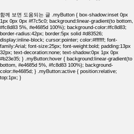
이유와 알레르기 신호로 볼 수 있는 특징, 감
기와 구분..
함께 보면 도움되는 글
.myButton { box-shadow:inset 0px
1px 0px 0px #f7c5c0; background:linear-gradient(to bottom,
#fc8d83 5%, #e4685d 100%); background-color:#fc8d83;
border-radius:42px; border:5px solid #d83526;
display:inline-block; cursor:pointer; color:#ffffff; font-
family:Arial; font-size:25px; font-weight:bold; padding:13px
32px; text-decoration:none; text-shadow:0px 1px 0px
#b23e35; } .myButton:hover { background:linear-gradient(to
bottom, #e4685d 5%, #fc8d83 100%); background-
color:#e4685d; } .myButton:active { position:relative;
top:1px; }