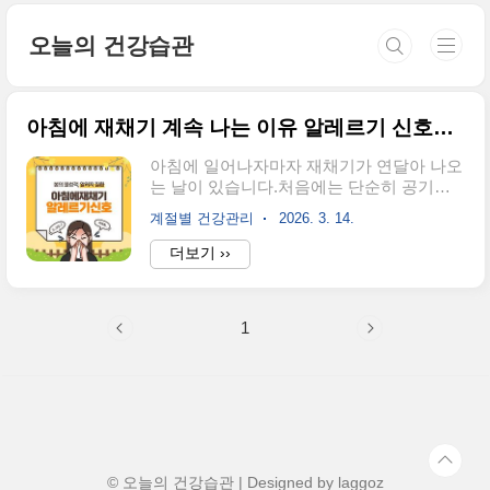
본문 바로가기
오늘의 건강습관
아침에 재채기 계속 나는 이유 알레르기 신호일까
아침에 일어나자마자 재채기가 연달아 나오
는 날이 있습니다.처음에는 단순히 공기가
차갑거나 몸이 덜 깬 탓이라고 생각하기 쉽
계절별 건강관리
2026. 3. 14.
지만, 비슷한 증상이 반복된다면 다른 원인
을 살펴볼 필요가 있습니다.특히 봄철이나
더보기 ››
환절기에는 꽃가루, 먼지, 침구 속 집먼지진
드기 같은 자극 요인이 늘어나면서 아침 재
채기가 더 심하게 느껴질 수 있습니다. 저도
1
계절이 바뀌는 시기에는 아침마다 재채기가
몇 번씩 이어지는 날이 있었는데, 감기라기
보다는 특정 환경에서만 심해지는 패턴이
보여서 생활 습관을 다시 점검하게 됐습니
다.아침 재채기는 단순한 일시 증상일 수도
있지만, 반복된다면 알레르기 비염이나 환
경 자극과 관련이 있을 가능성도 있습니다.
이번 글에서는 아침에 재채기가 계속 나는
© 오늘의 건강습관 | Designed by
laggoz