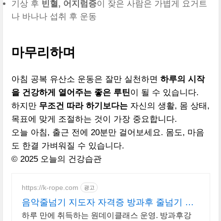
기상 후
빈혈, 어지럼증
이 잦은 사람은 가볍게 요거트
나 바나나 섭취 후 운동
마무리하며
아침 공복 유산소 운동은 잘만 실천하면
하루의 시작
을 건강하게 열어주는 좋은 루틴
이 될 수 있습니다.
하지만
무조건 따라 하기보다는
자신의 생활, 몸 상태,
목표에 맞게 조절하는 것이 가장 중요합니다.
오늘 아침, 출근 전에 20분만 걸어보세요. 몸도, 마음
도 한결 가벼워질 수 있습니다.
© 2025 오늘의 건강습관
https://k-rope.com
광고
음악줄넘기 지도자 자격증 방과후 줄넘기 지
도자 양성
하루 만에 취득하는 원데이클래스 운영. 방과후강