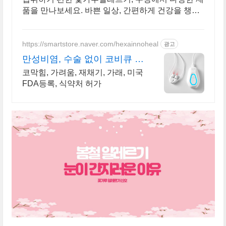
품을 만나보세요. 바쁜 일상, 간편하게 건강을 챙기
고 싶다면 로켓배송으로 받아보세요.
https://smartstore.naver.com/hexainnoheal
광고
만성비염, 수술 없이 코비큐 알
레르기 비염엔 코비큐
코막힘, 가려움, 재채기, 가래, 미국
FDA등록, 식약처 허가